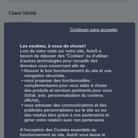
Client Vérifié
26-06-2026
Continuer sans accepter
2h pour changer 4 pneus. Qteam prend 30 min
Les cookies, à vous de choisir!
Lors de votre visite sur notre site, Auto5 a
besoin de déposer des "Cookies" ou d’utiliser
d’autres technologies pour recueillir des
données vous concernant afin de :
Client Vérifié
Assurer le bon fonctionnement du site et une
navigation sécurisée,
25-06-2026
vous proposer des fonctionnalités
complémentaires pour vous aider à choisir
des produits et services pertinents pour vous
(tchat, avis, personnalisation du contenu
Accueil convivial et dynamisme du personnel.
affiché),
vous adresser des communications et des
publicités personnalisées sur le site ou sur
des médias tiers grâce à nos partenaires et
gérer notre relation avec nos partenaires.
Affichage des avis :
36-40
A l’exception des Cookies essentiels au
Précédent
6
7
8
9
10
Suivant
fonctionnement du site, Auto5 vous laisse le