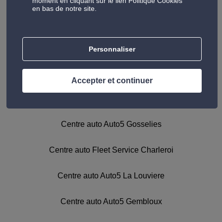
moment en cliquant sur le lien Politique Cookies
en bas de notre site.
1/1
Personnaliser
Accepter et continuer
Nous avons trouvé 9 centres près de Auto5
Chatelineau
Centre auto Auto5 Gosselies
Centre auto Fleet Service Charleroi
Centre auto Auto5 La Louviere
Centre auto Auto5 Gembloux