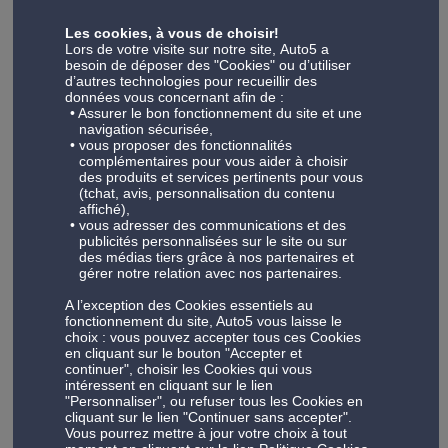
nous offrons un accompagnement adapté aux véhicules
Les cookies, à vous de choisir!
professionnels et aux flottes d'entreprise. Découvrez aussi
Lors de votre visite sur notre site, Auto5 a
toute la gamme de produits Auto5 :
pneu
, pièce auto;
besoin de déposer des "Cookies" ou d’utiliser
autoradio, coffre de toit, porte-vélo, jantes et tuning,
d’autres technologies pour recueillir des
données vous concernant afin de :
outillage, huiles…
Assurer le bon fonctionnement du site et une
navigation sécurisée,
vous proposer des fonctionnalités
complémentaires pour vous aider à choisir
des produits et services pertinents pour vous
Découvrez notre atelier automobile à Montignies
(tchat, avis, personnalisation du contenu
Sur Sambre
affiché),
vous adresser des communications et des
publicités personnalisées sur le site ou sur
Découvrez notre centre situé à Montignies Sur Sambre, où
des médias tiers grâce à nos partenaires et
chaque clic révèle notre expertise, nos méthodes de travail
gérer notre relation avec nos partenaires.
novatrices à la pointe de la technologie et notre
A l’exception des Cookies essentiels au
engagement. Parcourez nos installations virtuellement et
fonctionnement du site, Auto5 vous laisse le
n'hésitez pas à nous rendre visite pour une expérience tout
choix : vous pouvez accepter tous ces Cookies
aussi qualitative.
en cliquant sur le bouton "Accepter et
continuer", choisir les Cookies qui vous
intéressent en cliquant sur le lien
"Personnaliser", ou refuser tous les Cookies en
cliquant sur le lien "Continuer sans accepter".
Vous pourrez mettre à jour votre choix à tout