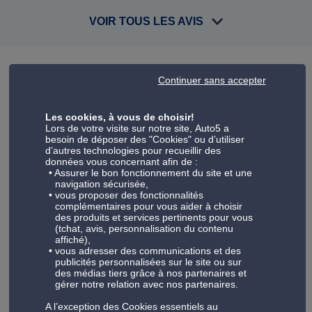
VOIR TOUS LES AVIS
Continuer sans accepter
Votre centre auto Auto5 Roeselare
Les cookies, à vous de choisir!
Toute l'équipe vous accueille dans votre garage Auto5 pour
Lors de votre visite sur notre site, Auto5 a
l'entretien voiture et l'équipement auto aux meilleurs prix.
besoin de déposer des "Cookies" ou d’utiliser
d’autres technologies pour recueillir des
Pour entretenir votre voiture, Auto5, c'est un large choix de
données vous concernant afin de :
prestations auto-sur-mesure : vidange auto, batterie,
Assurer le bon fonctionnement du site et une
navigation sécurisée,
freinage, climatisation et immatriculation.
vous proposer des fonctionnalités
Nos services s'adressent tant aux particuliers qu'aux
complémentaires pour vous aider à choisir
professionnels, car nous offrons un accompagnement
des produits et services pertinents pour vous
(tchat, avis, personnalisation du contenu
adapté aux véhicules professionnels et aux flottes
affiché),
d'entreprise. Découvrez aussi toute la gamme de produits
vous adresser des communications et des
Auto5 : pneu, pièce auto; autoradio, coffre de toit, porte-
publicités personnalisées sur le site ou sur
des médias tiers grâce à nos partenaires et
vélo, jantes et tuning, outillage, huiles…
gérer notre relation avec nos partenaires.
A l’exception des Cookies essentiels au