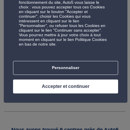
fonctionnement du site, Auto5 vous laisse le
choix : vous pouvez accepter tous ces Cookies
Découvrez notre atelier automobile à Roeselare
en cliquant sur le bouton "Accepter et
continuer", choisir les Cookies qui vous
Découvrez notre centre situé à Roeselare, où chaque clic
intéressent en cliquant sur le lien
révèle notre expertise, nos méthodes de travail
"Personnaliser", ou refuser tous les Cookies en
cliquant sur le lien "Continuer sans accepter".
novatrices à la pointe de la technologie et notre
Vous pourrez mettre à jour votre choix à tout
engagement. Parcourez nos installations virtuellement et
moment en cliquant sur le lien Politique Cookies
n'hésitez pas à nous rendre visite pour une expérience tout
en bas de notre site.
aussi qualitative.
Personnaliser
Accepter et continuer
1/1
Nous avons trouvé 9 centres près de Auto5