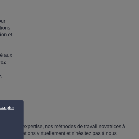
our
tions
ion et
té aux
rez
e,
ccepter
vèle notre expertise, nos méthodes de travail novatrices à
os installations virtuellement et n'hésitez pas à nous