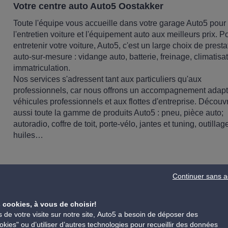
Votre centre auto Auto5 Oostakker
Toute l'équipe vous accueille dans votre garage Auto5 pour
l'entretien voiture et l'équipement auto aux meilleurs prix. P
entretenir votre voiture, Auto5, c'est un large choix de presta
auto-sur-mesure : vidange auto, batterie, freinage, climatisat
immatriculation.
Nos services s'adressent tant aux particuliers qu'aux
professionnels, car nous offrons un accompagnement adap
véhicules professionnels et aux flottes d'entreprise. Découv
aussi toute la gamme de produits Auto5 : pneu, pièce auto;
autoradio, coffre de toit, porte-vélo, jantes et tuning, outillag
huiles…
Continuer sans a
Découvrez notre atelier automobile à Oostakker
 cookies, à vous de choisir!
Découvrez notre centre situé à Oostakker, où chaque clic ré
s de votre visite sur notre site, Auto5 a besoin de déposer des
la pointe de la technologie et notre engagement. Parcourez n
okies" ou d’utiliser d’autres technologies pour recueillir des données