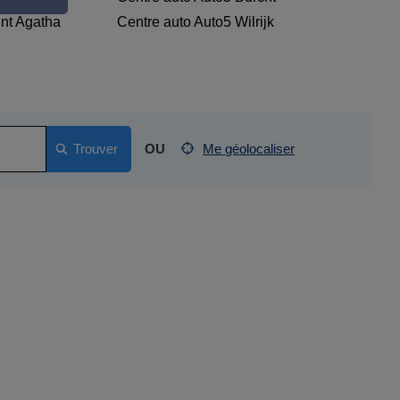
int Agatha
Centre auto Auto5 Wilrijk
Trouver
OU
Me géolocaliser