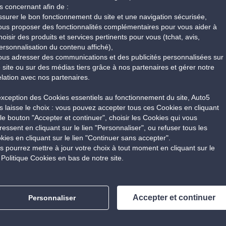
rendre visite pour une expérience tout aussi qualitative.
s concernant afin de :
ssurer le bon fonctionnement du site et une navigation sécurisée,
ous proposer des fonctionnalités complémentaires pour vous aider à
hoisir des produits et services pertinents pour vous (tchat, avis,
ersonnalisation du contenu affiché),
ous adresser des communications et des publicités personnalisées sur
e site ou sur des médias tiers grâce à nos partenaires et gérer notre
elation avec nos partenaires.
’exception des Cookies essentiels au fonctionnement du site, Auto5
s laisse le choix : vous pouvez accepter tous ces Cookies en cliquant
1/1
 le bouton "Accepter et continuer", choisir les Cookies qui vous
éressent en cliquant sur le lien "Personnaliser", ou refuser tous les
kies en cliquant sur le lien "Continuer sans accepter".
s pourrez mettre à jour votre choix à tout moment en cliquant sur le
n Politique Cookies en bas de notre site.
Nous avons trouvé 9 centres près de Auto5 Oost
Accepter et continuer
Personnaliser
Centre auto Auto5 St Denijs
Centre auto Auto5 
Westrem
Centre auto Auto5 Waregem
Centre auto Auto5 