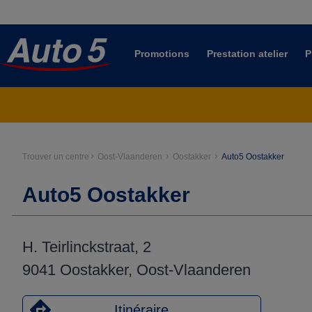
Promotions
Prestation atelier
P
Trouver un centre
Oost-Vlaanderen
Oostakker
Auto5 Oostakker
Auto5 Oostakker
H. Teirlinckstraat, 2
9041 Oostakker, Oost-Vlaanderen
Itinéraire