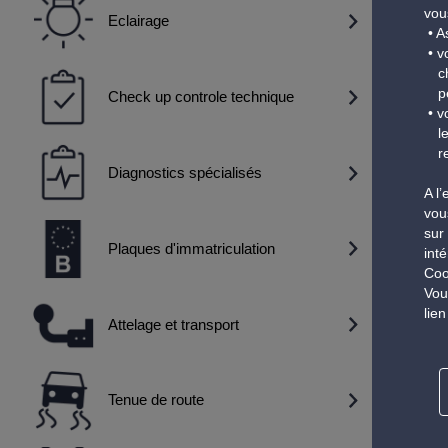
vou
Eclairage
A
v
c
p
Check up controle technique
v
l
r
Diagnostics spécialisés
A l
vou
sur
Plaques d'immatriculation
int
Coo
Vou
lie
Attelage et transport
Tenue de route