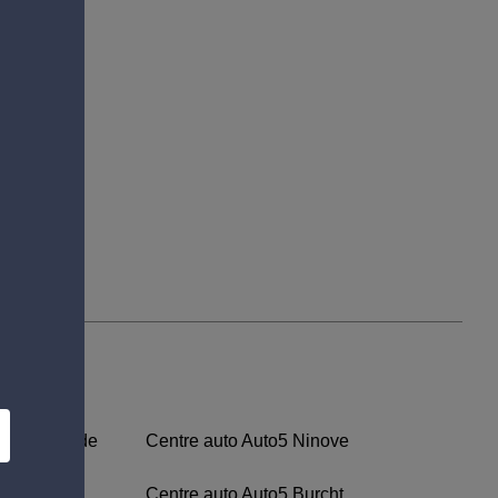
akker
Dendermonde
Centre auto Auto5 Ninove
Ronse
Centre auto Auto5 Burcht