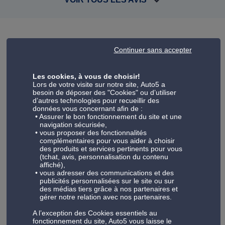
Continuer sans accepter
Votre centre auto Auto5 Gembloux
Toute l'équipe vous accueille dans votre garage Auto5 pour
Les cookies, à vous de choisir!
l'entretien voiture et l'équipement auto aux meilleurs prix.
Lors de votre visite sur notre site, Auto5 a
besoin de déposer des "Cookies" ou d’utiliser
Pour entretenir votre voiture, Auto5, c'est un large choix de
d’autres technologies pour recueillir des
prestations auto-sur-mesure : vidange auto, batterie,
données vous concernant afin de :
Assurer le bon fonctionnement du site et une
freinage, climatisation en immatriculation Nos services
navigation sécurisée,
s'adressent tant aux particuliers qu'aux professionnels, car
vous proposer des fonctionnalités
nous offrons un accompagnement adapté aux véhicules
complémentaires pour vous aider à choisir
des produits et services pertinents pour vous
professionnels et aux flottes d'entreprise. Découvrez aussi
(tchat, avis, personnalisation du contenu
toute la gamme de produits Auto5 :
pneu
, pièce auto;
affiché),
autoradio, coffre de toit, porte-vélo, jantes et tuning,
vous adresser des communications et des
publicités personnalisées sur le site ou sur
outillage, huiles…
des médias tiers grâce à nos partenaires et
gérer notre relation avec nos partenaires.
A l’exception des Cookies essentiels au
fonctionnement du site, Auto5 vous laisse le
Découvrez notre atelier automobile à Gembloux