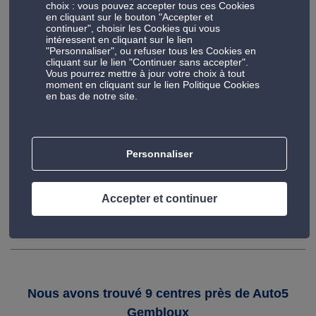
choix : vous pouvez accepter tous ces Cookies
en cliquant sur le bouton "Accepter et
Découvrez notre centre situé à Gembloux, où chaque clic
continuer", choisir les Cookies qui vous
révèle notre expertise, nos méthodes de travail
intéressent en cliquant sur le lien
"Personnaliser", ou refuser tous les Cookies en
novatrices à la pointe de la technologie et notre
cliquant sur le lien "Continuer sans accepter".
engagement. Parcourez nos installations virtuellement et
Vous pourrez mettre à jour votre choix à tout
n'hésitez pas à nous rendre visite pour une expérience tout
moment en cliquant sur le lien Politique Cookies
en bas de notre site.
aussi qualitative.
Personnaliser
Accepter et continuer
4/5
Nous avons trouvé 9 centres près de Auto5
Gembloux