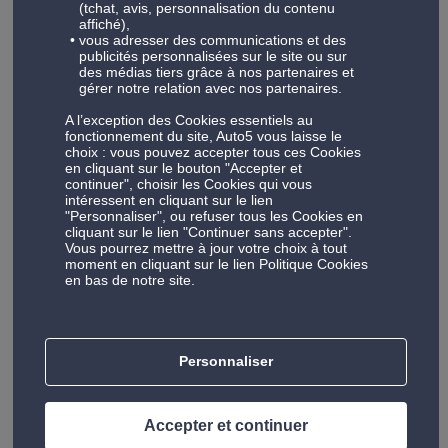
l'entretien voiture et l'équipement auto aux meilleurs prix.
(tchat, avis, personnalisation du contenu
affiché),
Pour entretenir votre voiture, Auto5, c'est un large choix de
vous adresser des communications et des
prestations auto-sur-mesure : vidange auto, batterie,
publicités personnalisées sur le site ou sur
des médias tiers grâce à nos partenaires et
freinage, climatisation et immatriculation. Nos services
gérer notre relation avec nos partenaires.
s'adressent tant aux particuliers qu'aux professionnels, car
nous offrons un accompagnement adapté aux véhicules
A l’exception des Cookies essentiels au
fonctionnement du site, Auto5 vous laisse le
professionnels et aux flottes d'entreprise. Découvrez aussi
choix : vous pouvez accepter tous ces Cookies
toute la gamme de produits Auto5 :
pneu
, pièce auto;
en cliquant sur le bouton "Accepter et
autoradio, coffre de toit, porte-vélo, jantes et tuning,
continuer", choisir les Cookies qui vous
intéressent en cliquant sur le lien
outillage, huiles…
"Personnaliser", ou refuser tous les Cookies en
cliquant sur le lien "Continuer sans accepter".
Vous pourrez mettre à jour votre choix à tout
moment en cliquant sur le lien Politique Cookies
en bas de notre site.
Découvrez notre atelier automobile à Bouge
Découvrez notre centre situé à Bouge, où chaque clic
révèle notre expertise, nos méthodes de travail
Personnaliser
novatrices à la pointe de la technologie et notre
engagement. Parcourez nos installations virtuellement et
n'hésitez pas à nous rendre visite pour une expérience tout
Accepter et continuer
aussi qualitative.