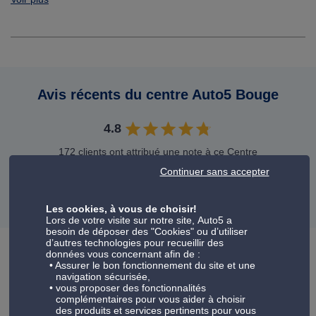
Avis récents du centre Auto5 Bouge
4.8
172 clients ont attribué une note à ce Centre
Auto5
Continuer sans accepter
VOIR TOUS LES AVIS
Les cookies, à vous de choisir!
Lors de votre visite sur notre site, Auto5 a
besoin de déposer des "Cookies" ou d’utiliser
d’autres technologies pour recueillir des
données vous concernant afin de :
Assurer le bon fonctionnement du site et une
navigation sécurisée,
Votre centre auto Auto5 Bouge
vous proposer des fonctionnalités
complémentaires pour vous aider à choisir
Toute l'équipe vous accueille dans votre garage Auto5 pour
des produits et services pertinents pour vous