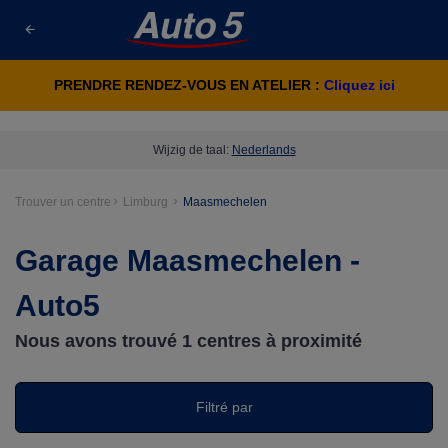
PRENDRE RENDEZ-VOUS EN ATELIER :
Cliquez ici
Wijzig de taal:
Nederlands
Trouver un centre
Limburg
Maasmechelen
Garage Maasmechelen -
Auto5
Nous avons trouvé
1
centres à proximité
Filtré par