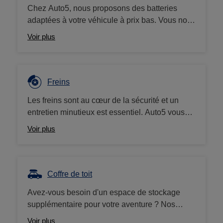
Chez Auto5, nous proposons des batteries
adaptées à votre véhicule à prix bas. Vous nous
rapportez votre ancienne batterie ? Nous vous
Voir plus
offrons un bon d'achat de 10€.
Freins
Les freins sont au cœur de la sécurité et un
entretien minutieux est essentiel. Auto5 vous
propose une large gamme de plaquettes et
Voir plus
disques de frein, mais aussi liquide de frein,
pièces et nettoyants. Nous travaillons avec des
grandes marques (Brembo, Ferodo, etc.) à des
prix compétitifs.
Coffre de toit
Avez-vous besoin d'un espace de stockage
supplémentaire pour votre aventure ? Nos
coffres de toit (ou d'attelage) sont la solution
Voir plus