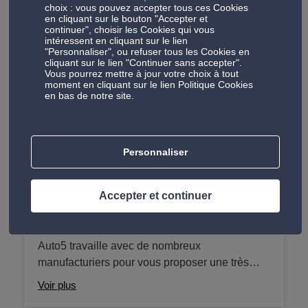
offrons des prestations de freinage complètes,
Voir plus
choix : vous pouvez accepter tous ces Cookies
allant du changement des plaquettes de frein,
en cliquant sur le bouton "Accepter et
continuer", choisir les Cookies qui vous
des disques de frein au changement du liquide
intéressent en cliquant sur le lien
de frein pour nous assurer votre sécurité au
"Personnaliser", ou refuser tous les Cookies en
cliquant sur le lien "Continuer sans accepter".
volant.
Vous pourrez mettre à jour votre choix à tout
moment en cliquant sur le lien Politique Cookies
en bas de notre site.
Les produits dans vos centres Auto 5
Nos produits comprennent des accessoires de haute
qualité qui améliorent le confort, la sécurité et les
Personnaliser
performances de votre voiture.
Accepter et continuer
Pneus
Auto5 travaille avec de nombreux
manufacturiers pour vous proposer une très
large gamme de pneus adaptés à votre
Voir plus
véhicule. Pneus été, hiver, 4 saisons mais aussi