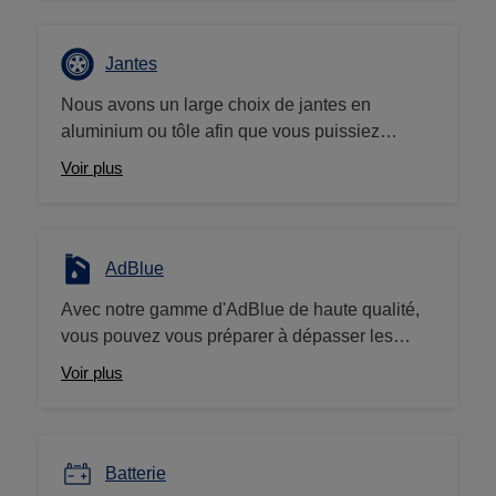
pneus 4x4 ou pour camionnettes ou camping-
car, nous sommes les spécialistes du
pneumatique au prix le plus bas, et cela toute
Jantes
l'année. Vous trouvez moins cher ailleurs, on
Nous avons un large choix de jantes en
vous rembourse la différence !
aluminium ou tôle afin que vous puissiez
apporter la touche de personnalisation
Voir plus
souhaitée à votre véhicule. Avez-vous essayé
de notre configurateur de jantes sur le site
Auto5.be?
AdBlue
Avec notre gamme d'AdBlue de haute qualité,
vous pouvez vous préparer à dépasser les
normes d'émission et à donner à votre véhicule
Voir plus
diesel une mise à niveau respectueuse de
l'environnement. Nous proposons à la vente
des bidons de 5 et 10L à prix bas.
Batterie