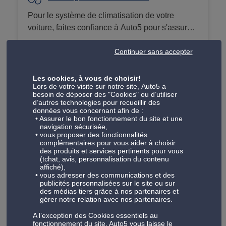
émise par votre véhicule, est un service qui
Pour le système de climatisation de votre
peut être ajouté à MonEntretien. Pour les
voiture, faites confiance à Auto5 pour s'assurer
véhicules plus agés, nous travaillons avec des
de son bon fonctionnement. Nous travaillons
forfaits d'entretien comprenant la vidange, le
Voir plus
Continuer sans accepter
avec différents forfaits à partir pour la recharge
changement de filtres (huile, carburant, air... si
en gaz, l'entretien complet ainsi que des
nécessaire) ainsi de nombreux points de
traitements anti-odeurs. Nous offrons ces
Les cookies, à vous de choisir!
contrôle pour vous assurer de reprendre la
Lors de votre visite sur notre site, Auto5 a
services pour les véhicules dotés de l'ancien
Check-up
route sereinement.
besoin de déposer des "Cookies" ou d’utiliser
gaz airco (R134a), interdit après 2017, et le
d’autres technologies pour recueillir des
Nos forfaits check-up visent à vérifier tous les
données vous concernant afin de :
nouveau gaz (R1234YF) introduit sur certains
Assurer le bon fonctionnement du site et une
composants importants du véhicule afin que
véhicules dès 2013.
navigation sécurisée,
vous puissiez prendre la route en toute
vous proposer des fonctionnalités
Voir plus
complémentaires pour vous aider à choisir
sérénité. Nos techniciens qualifiés examineront
des produits et services pertinents pour vous
soigneusement votre véhicule et veillent à ce
(tchat, avis, personnalisation du contenu
affiché),
qu'il soit dans un état optimal. De la vérification
vous adresser des communications et des
des freins à l'état des amortisseurs à la
publicités personnalisées sur le site ou sur
Freinage
des médias tiers grâce à nos partenaires et
fonctionnalité de l'éclairage - nous prenons soin
gérer notre relation avec nos partenaires.
Les freins sont l'un des systèmes de sécurité
de chaque détail afin qu'ils puissent être en
les plus importants de votre véhicule. Nous
A l’exception des Cookies essentiels au
toute sécurité et fiables.
fonctionnement du site, Auto5 vous laisse le