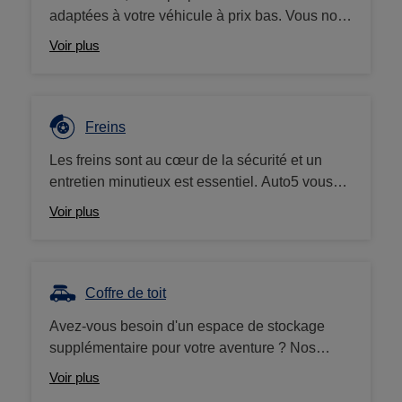
adaptées à votre véhicule à prix bas. Vous nous
rapportez votre ancienne batterie ? Nous vous
Voir plus
offrons un bon d'achat de 10€.
Freins
Les freins sont au cœur de la sécurité et un
entretien minutieux est essentiel. Auto5 vous
propose une large gamme de plaquettes et
Voir plus
disques de frein, mais aussi liquide de frein,
pièces et nettoyants. Nous travaillons avec des
grandes marques (Brembo, Ferodo, etc.) à des
prix compétitifs.
Coffre de toit
Avez-vous besoin d'un espace de stockage
supplémentaire pour votre aventure ? Nos
coffres de toit (ou d'attelage) sont la solution
Voir plus
idéale ! Nous proposons une large gamme de