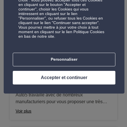
allant du changement des plaquettes de frein,
en cliquant sur le bouton "Accepter et
des disques de frein au changement du liquide
continuer", choisir les Cookies qui vous
intéressent en cliquant sur le lien
de frein pour nous assurer votre sécurité au
"Personnaliser", ou refuser tous les Cookies en
volant.
cliquant sur le lien "Continuer sans accepter".
Vous pourrez mettre à jour votre choix à tout
moment en cliquant sur le lien Politique Cookies
Les produits dans vos centres Auto 5
en bas de notre site.
Nos produits comprennent des accessoires de haute
qualité qui améliorent le confort, la sécurité et les
Personnaliser
performances de votre voiture.
Accepter et continuer
Pneus
Auto5 travaille avec de nombreux
manufacturiers pour vous proposer une très
large gamme de pneus adaptés à votre
Voir plus
véhicule. Pneus été, hiver, 4 saisons mais aussi
pneus 4x4 ou pour camionnettes ou camping-