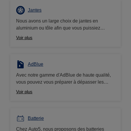
car, nous sommes les spécialistes du
pneumatique au prix le plus bas, et cela toute
Jantes
l'année. Vous trouvez moins cher ailleurs, on
Nous avons un large choix de jantes en
vous rembourse la différence !
aluminium ou tôle afin que vous puissiez
apporter la touche de personnalisation
Voir plus
souhaitée à votre véhicule. Avez-vous essayé
de notre configurateur de jantes sur le site
Auto5.be?
AdBlue
Avec notre gamme d'AdBlue de haute qualité,
vous pouvez vous préparer à dépasser les
normes d'émission et à donner à votre véhicule
Voir plus
diesel une mise à niveau respectueuse de
l'environnement. Nous proposons à la vente
des bidons de 5 et 10L à prix bas.
Batterie
Chez Auto5, nous proposons des batteries