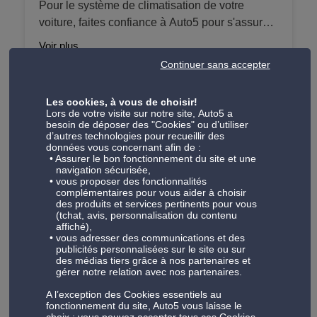
Pour le système de climatisation de votre
peut être ajouté à MonEntretien. Pour les
voiture, faites confiance à Auto5 pour s'assurer
véhicules plus agés, nous travaillons avec des
de son bon fonctionnement. Nous travaillons
forfaits d'entretien comprenant la vidange, le
Voir plus
avec différents forfaits à partir pour la recharge
changement de filtres (huile, carburant, air... si
Continuer sans accepter
en gaz, l'entretien complet ainsi que des
nécessaire) ainsi de nombreux points de
traitements anti-odeurs. Nous offrons ces
contrôle pour vous assurer de reprendre la
Les cookies, à vous de choisir!
services pour les véhicules dotés de l'ancien
Check-up
route sereinement.
Lors de votre visite sur notre site, Auto5 a
gaz airco (R134a), interdit après 2017, et le
besoin de déposer des "Cookies" ou d’utiliser
d’autres technologies pour recueillir des
Nos forfaits check-up visent à vérifier tous les
nouveau gaz (R1234YF) introduit sur certains
données vous concernant afin de :
composants importants du véhicule afin que
véhicules dès 2013.
Assurer le bon fonctionnement du site et une
navigation sécurisée,
vous puissiez prendre la route en toute
Voir plus
vous proposer des fonctionnalités
sérénité. Nos techniciens qualifiés examineront
complémentaires pour vous aider à choisir
des produits et services pertinents pour vous
soigneusement votre véhicule et veillent à ce
(tchat, avis, personnalisation du contenu
qu'il soit dans un état optimal. De la vérification
affiché),
vous adresser des communications et des
des freins à l'état des amortisseurs à la
Freinage
publicités personnalisées sur le site ou sur
fonctionnalité de l'éclairage - nous prenons soin
des médias tiers grâce à nos partenaires et
Les freins sont l'un des systèmes de sécurité
gérer notre relation avec nos partenaires.
de chaque détail afin qu'ils puissent être en
les plus importants de votre véhicule. Nous
toute sécurité et fiables.
A l’exception des Cookies essentiels au
offrons des prestations de freinage complètes,
fonctionnement du site, Auto5 vous laisse le
Voir plus
choix : vous pouvez accepter tous ces Cookies