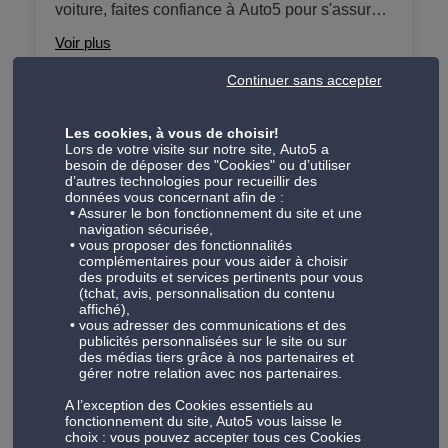
voiture, faites confiance à Auto5 pour s'assurer
véhicules plus agés, nous travaillons avec des
de son bon fonctionnement. Nous travaillons
forfaits d'entretien comprenant la vidange, le
Voir plus
avec différents forfaits à partir pour la recharge
changement de filtres (huile, carburant, air... si
Continuer sans accepter
en gaz, l'entretien complet ainsi que des
nécessaire) ainsi de nombreux points de
traitements anti-odeurs. Nous offrons ces
contrôle pour vous assurer de reprendre la
services pour les véhicules dotés de l'ancien
Les cookies, à vous de choisir!
Check-up
route sereinement.
Lors de votre visite sur notre site, Auto5 a
gaz airco (R134a), interdit après 2017, et le
besoin de déposer des "Cookies" ou d’utiliser
Nos forfaits check-up visent à vérifier tous les
nouveau gaz (R1234YF) introduit sur certains
d’autres technologies pour recueillir des
composants importants du véhicule afin que
données vous concernant afin de :
véhicules dès 2013.
Assurer le bon fonctionnement du site et une
vous puissiez prendre la route en toute
Voir plus
navigation sécurisée,
sérénité. Nos techniciens qualifiés examineront
vous proposer des fonctionnalités
complémentaires pour vous aider à choisir
soigneusement votre véhicule et veillent à ce
des produits et services pertinents pour vous
qu'il soit dans un état optimal. De la vérification
(tchat, avis, personnalisation du contenu
affiché),
des freins à l'état des amortisseurs à la
Freinage
vous adresser des communications et des
fonctionnalité de l'éclairage - nous prenons soin
publicités personnalisées sur le site ou sur
Les freins sont l'un des systèmes de sécurité
des médias tiers grâce à nos partenaires et
de chaque détail afin qu'ils puissent être en
gérer notre relation avec nos partenaires.
les plus importants de votre véhicule. Nous
toute sécurité et fiables.
offrons des prestations de freinage complètes,
A l’exception des Cookies essentiels au
Voir plus
fonctionnement du site, Auto5 vous laisse le
allant du changement des plaquettes de frein,
choix : vous pouvez accepter tous ces Cookies