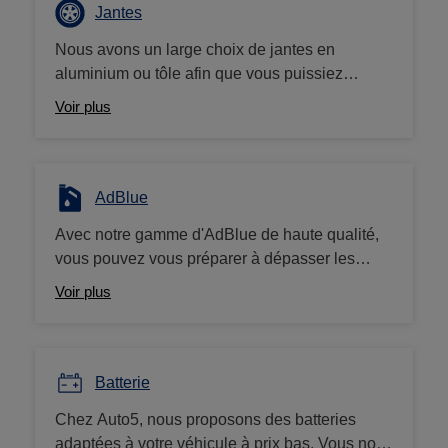
pneumatique au prix le plus bas, et cela toute
Jantes
l'année. Vous trouvez moins cher ailleurs, on
Nous avons un large choix de jantes en
vous rembourse la différence !
aluminium ou tôle afin que vous puissiez
apporter la touche de personnalisation
Voir plus
souhaitée à votre véhicule. Avez-vous essayé
de notre configurateur de jantes sur le site
Auto5.be?
AdBlue
Avec notre gamme d'AdBlue de haute qualité,
vous pouvez vous préparer à dépasser les
normes d'émission et à donner à votre véhicule
Voir plus
diesel une mise à niveau respectueuse de
l'environnement. Nous proposons à la vente
des bidons de 5 et 10L à prix bas.
Batterie
Chez Auto5, nous proposons des batteries
adaptées à votre véhicule à prix bas. Vous nous