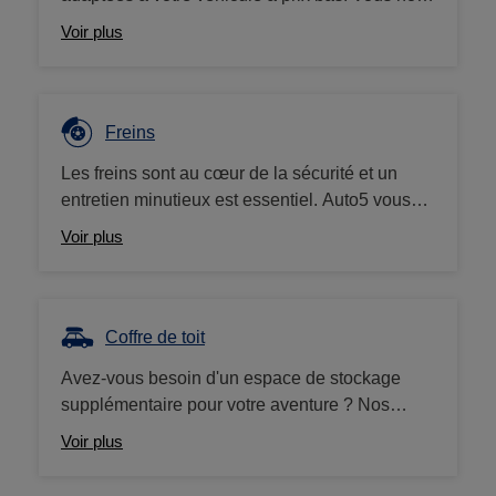
rapportez votre ancienne batterie ? Nous vous
Voir plus
offrons un bon d'achat de 10€.
Freins
Les freins sont au cœur de la sécurité et un
entretien minutieux est essentiel. Auto5 vous
propose une large gamme de plaquettes et
Voir plus
disques de frein, mais aussi liquide de frein,
pièces et nettoyants. Nous travaillons avec des
grandes marques (Brembo, Ferodo, etc.) à des
prix compétitifs.
Coffre de toit
Avez-vous besoin d'un espace de stockage
supplémentaire pour votre aventure ? Nos
coffres de toit (ou d'attelage) sont la solution
Voir plus
idéale ! Nous proposons une large gamme de
coffres de toit Thule, Norauto, Hapro... au