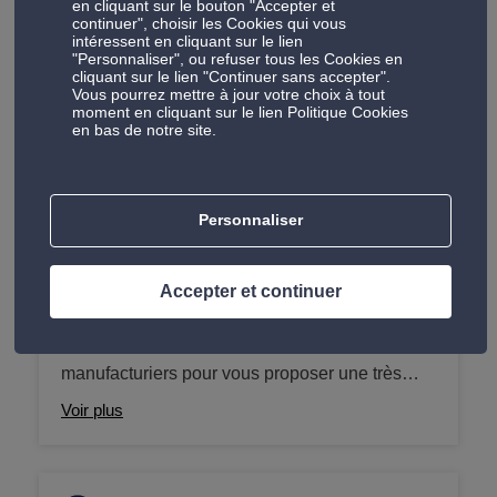
des disques de frein au changement du liquide
en cliquant sur le bouton "Accepter et
continuer", choisir les Cookies qui vous
de frein pour nous assurer votre sécurité au
intéressent en cliquant sur le lien
volant.
"Personnaliser", ou refuser tous les Cookies en
cliquant sur le lien "Continuer sans accepter".
Vous pourrez mettre à jour votre choix à tout
moment en cliquant sur le lien Politique Cookies
Les produits dans vos centres Auto 5
en bas de notre site.
Nos produits comprennent des accessoires de haute
qualité qui améliorent le confort, la sécurité et les
performances de votre voiture.
Personnaliser
Accepter et continuer
Pneus
Auto5 travaille avec de nombreux
manufacturiers pour vous proposer une très
large gamme de pneus adaptés à votre
Voir plus
véhicule. Pneus été, hiver, 4 saisons mais aussi
pneus 4x4 ou pour camionnettes ou camping-
car, nous sommes les spécialistes du