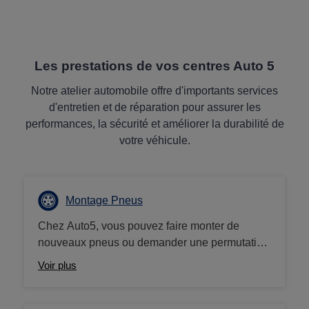
Les prestations de vos centres Auto 5
Notre atelier automobile offre d'importants services
d'entretien et de réparation pour assurer les
performances, la sécurité et améliorer la durabilité de
votre véhicule.
Montage Pneus
Chez Auto5, vous pouvez faire monter de
nouveaux pneus ou demander une permutation
de vos pneus à tout moment. La sécurité de
Voir plus
votre véhicule est notre priorité absolue, et nous
nous assurons que vos pneus ont la bonne
pression et sont bien équilibrés. Optez pour un