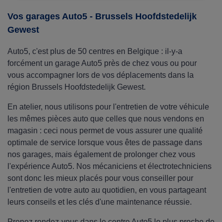
coffres de toit Thule, Norauto, Hapro... au
meilleur prix, avec le montage offert en centre !
Vos garages Auto5 - Brussels Hoofdstedelijk
Gewest
Auto5, c'est plus de 50 centres en Belgique : il-y-a
forcément un garage Auto5 près de chez vous ou pour
vous accompagner lors de vos déplacements dans la
région Brussels Hoofdstedelijk Gewest.
En atelier, nous utilisons pour l'entretien de votre véhicule
les mêmes pièces auto que celles que nous vendons en
magasin : ceci nous permet de vous assurer une qualité
optimale de service lorsque vous êtes de passage dans
nos garages, mais également de prolonger chez vous
l'expérience Auto5. Nos mécaniciens et électrotechniciens
sont donc les mieux placés pour vous conseiller pour
l'entretien de votre auto au quotidien, en vous partageant
leurs conseils et les clés d'une maintenance réussie.
Prenez rendez-vous dans le centre Auto5 le plus proche de