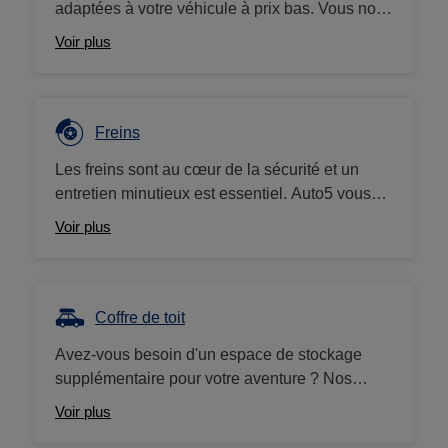
adaptées à votre véhicule à prix bas. Vous nous
rapportez votre ancienne batterie ? Nous vous
Voir plus
offrons un bon d'achat de 10€.
Freins
Les freins sont au cœur de la sécurité et un
entretien minutieux est essentiel. Auto5 vous
propose une large gamme de plaquettes et
Voir plus
disques de frein, mais aussi liquide de frein,
pièces et nettoyants. Nous travaillons avec des
grandes marques (Brembo, Ferodo, etc.) à des
prix compétitifs.
Coffre de toit
Avez-vous besoin d'un espace de stockage
supplémentaire pour votre aventure ? Nos
coffres de toit (ou d'attelage) sont la solution
Voir plus
idéale ! Nous proposons une large gamme de