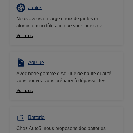
pneumatique au prix le plus bas, et cela toute
Jantes
l'année. Vous trouvez moins cher ailleurs, on
Nous avons un large choix de jantes en
vous rembourse la différence !
aluminium ou tôle afin que vous puissiez
apporter la touche de personnalisation
Voir plus
souhaitée à votre véhicule. Avez-vous essayé
de notre configurateur de jantes sur le site
Auto5.be?
AdBlue
Avec notre gamme d'AdBlue de haute qualité,
vous pouvez vous préparer à dépasser les
normes d'émission et à donner à votre véhicule
Voir plus
diesel une mise à niveau respectueuse de
l'environnement. Nous proposons à la vente
des bidons de 5 et 10L à prix bas.
Batterie
Chez Auto5, nous proposons des batteries