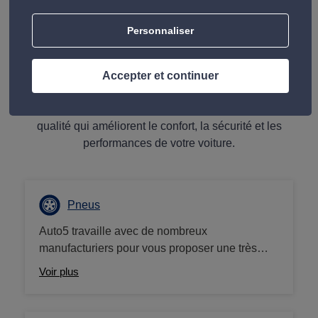
des disques de frein au changement du liquide
de frein pour nous assurer votre sécurité au
Personnaliser
volant.
Accepter et continuer
Les produits dans vos centres Auto 5
Nos produits comprennent des accessoires de haute
qualité qui améliorent le confort, la sécurité et les
performances de votre voiture.
Pneus
Auto5 travaille avec de nombreux
manufacturiers pour vous proposer une très
large gamme de pneus adaptés à votre
Voir plus
véhicule. Pneus été, hiver, 4 saisons mais aussi
pneus 4x4 ou pour camionnettes ou camping-
car, nous sommes les spécialistes du