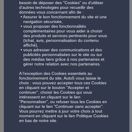
peut être ajouté à MonEntretien. Pour les
besoin de déposer des "Cookies" ou d’utiliser
voiture, faites confiance à Auto5 pour s'assurer
d’autres technologies pour recueillir des
véhicules plus agés, nous travaillons avec des
données vous concernant afin de :
de son bon fonctionnement. Nous travaillons
forfaits d'entretien comprenant la vidange, le
Voir plus
Assurer le bon fonctionnement du site et une
avec différents forfaits à partir pour la recharge
navigation sécurisée,
changement de filtres (huile, carburant, air... si
vous proposer des fonctionnalités
en gaz, l'entretien complet ainsi que des
nécessaire) ainsi de nombreux points de
complémentaires pour vous aider à choisir
traitements anti-odeurs. Nous offrons ces
des produits et services pertinents pour vous
contrôle pour vous assurer de reprendre la
(tchat, avis, personnalisation du contenu
services pour les véhicules dotés de l'ancien
Check-up
route sereinement.
affiché),
gaz airco (R134a), interdit après 2017, et le
vous adresser des communications et des
Nos forfaits check-up visent à vérifier tous les
publicités personnalisées sur le site ou sur
nouveau gaz (R1234YF) introduit sur certains
des médias tiers grâce à nos partenaires et
composants importants du véhicule afin que
véhicules dès 2013.
gérer notre relation avec nos partenaires.
vous puissiez prendre la route en toute
Voir plus
A l’exception des Cookies essentiels au
sérénité. Nos techniciens qualifiés examineront
fonctionnement du site, Auto5 vous laisse le
soigneusement votre véhicule et veillent à ce
choix : vous pouvez accepter tous ces Cookies
en cliquant sur le bouton "Accepter et
qu'il soit dans un état optimal. De la vérification
continuer", choisir les Cookies qui vous
des freins à l'état des amortisseurs à la
intéressent en cliquant sur le lien
Freinage
"Personnaliser", ou refuser tous les Cookies en
fonctionnalité de l'éclairage - nous prenons soin
cliquant sur le lien "Continuer sans accepter".
Les freins sont l'un des systèmes de sécurité
de chaque détail afin qu'ils puissent être en
Vous pourrez mettre à jour votre choix à tout
les plus importants de votre véhicule. Nous
moment en cliquant sur le lien Politique Cookies
toute sécurité et fiables.
en bas de notre site.
offrons des prestations de freinage complètes,
Voir plus
allant du changement des plaquettes de frein,