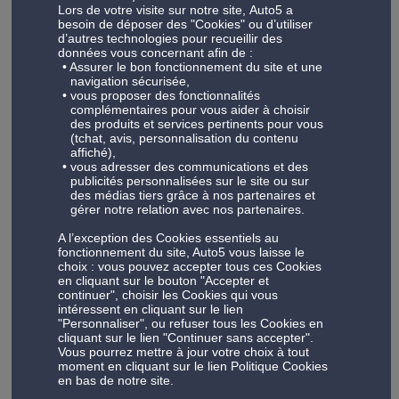
Lors de votre visite sur notre site, Auto5 a
professionnels, car nous offrons un accompagnement
besoin de déposer des "Cookies" ou d’utiliser
adapté aux véhicules professionnels et aux flottes
d’autres technologies pour recueillir des
d'entreprise. Découvrez aussi toute la gamme de produits
données vous concernant afin de :
Assurer le bon fonctionnement du site et une
Auto5 : pneu, pièce auto; autoradio, coffre de toit, porte-
navigation sécurisée,
vélo, jantes et tuning, outillage, huiles…
vous proposer des fonctionnalités
complémentaires pour vous aider à choisir
des produits et services pertinents pour vous
(tchat, avis, personnalisation du contenu
affiché),
Découvrez notre atelier automobile à Lier
vous adresser des communications et des
publicités personnalisées sur le site ou sur
Découvrez notre centre situé à Lier, où chaque clic révèle
des médias tiers grâce à nos partenaires et
gérer notre relation avec nos partenaires.
notre expertise, nos méthodes de travail novatrices à la
pointe de la technologie et notre engagement. Parcourez
A l’exception des Cookies essentiels au
nos installations virtuellement et n'hésitez pas à nous
fonctionnement du site, Auto5 vous laisse le
choix : vous pouvez accepter tous ces Cookies
rendre visite pour une expérience tout aussi qualitative.
en cliquant sur le bouton "Accepter et
continuer", choisir les Cookies qui vous
intéressent en cliquant sur le lien
"Personnaliser", ou refuser tous les Cookies en
cliquant sur le lien "Continuer sans accepter".
Vous pourrez mettre à jour votre choix à tout
moment en cliquant sur le lien Politique Cookies
en bas de notre site.
1/1