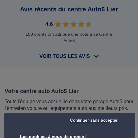
Avis récents du centre Auto5 Lier
4.6
150 clients ont attribué une note à ce Centre
Auto5
VOIR TOUS LES AVIS
Votre centre auto Auto5 Lier
Toute l'équipe vous accueille dans votre garage Auto5 pour
l'entretien voiture et l'équipement auto aux meilleurs prix.
Pour entretenir votre voiture, Auto5, c'est un large choix de
Continuer sans accepter
prestations auto-sur-mesure : vidange auto, batterie,
freinage, climatisation et immatriculation.
Nos services s'adressent tant aux particuliers qu'aux
Les cookies, à vous de choisir!