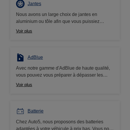
pneumatique au prix le plus bas, et cela toute
Jantes
l'année. Vous trouvez moins cher ailleurs, on
Nous avons un large choix de jantes en
vous rembourse la différence !
aluminium ou tôle afin que vous puissiez
apporter la touche de personnalisation
Voir plus
souhaitée à votre véhicule. Avez-vous essayé
de notre configurateur de jantes sur le site
Auto5.be?
AdBlue
Avec notre gamme d'AdBlue de haute qualité,
vous pouvez vous préparer à dépasser les
normes d'émission et à donner à votre véhicule
Voir plus
diesel une mise à niveau respectueuse de
l'environnement. Nous proposons à la vente
des bidons de 5 et 10L à prix bas.
Batterie
Chez Auto5, nous proposons des batteries
adaptées à votre véhicule à prix bas. Vous nous