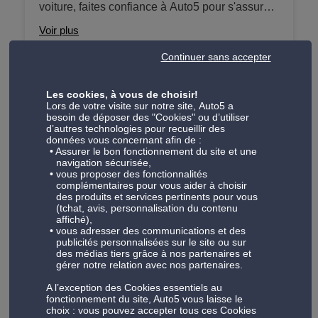
voiture, faites confiance à Auto5 pour s'assurer
véhicules plus agés, nous travaillons avec des
de son bon fonctionnement. Nous travaillons
forfaits d'entretien comprenant la vidange, le
Voir plus
avec différents forfaits à partir pour la recharge
changement de filtres (huile, carburant, air... si
Continuer sans accepter
en gaz, l'entretien complet ainsi que des
nécessaire) ainsi de nombreux points de
traitements anti-odeurs. Nous offrons ces
contrôle pour vous assurer de reprendre la
services pour les véhicules dotés de l'ancien
Les cookies, à vous de choisir!
Check-up
route sereinement.
Lors de votre visite sur notre site, Auto5 a
gaz airco (R134a), interdit après 2017, et le
besoin de déposer des "Cookies" ou d’utiliser
Nos forfaits check-up visent à vérifier tous les
nouveau gaz (R1234YF) introduit sur certains
d’autres technologies pour recueillir des
composants importants du véhicule afin que
données vous concernant afin de :
véhicules dès 2013.
Assurer le bon fonctionnement du site et une
vous puissiez prendre la route en toute
Voir plus
navigation sécurisée,
sérénité. Nos techniciens qualifiés examineront
vous proposer des fonctionnalités
complémentaires pour vous aider à choisir
soigneusement votre véhicule et veillent à ce
des produits et services pertinents pour vous
qu'il soit dans un état optimal. De la vérification
(tchat, avis, personnalisation du contenu
affiché),
des freins à l'état des amortisseurs à la
Freinage
vous adresser des communications et des
fonctionnalité de l'éclairage - nous prenons soin
publicités personnalisées sur le site ou sur
Les freins sont l'un des systèmes de sécurité
des médias tiers grâce à nos partenaires et
de chaque détail afin qu'ils puissent être en
gérer notre relation avec nos partenaires.
les plus importants de votre véhicule. Nous
toute sécurité et fiables.
offrons des prestations de freinage complètes,
A l’exception des Cookies essentiels au
Voir plus
fonctionnement du site, Auto5 vous laisse le
allant du changement des plaquettes de frein,
choix : vous pouvez accepter tous ces Cookies