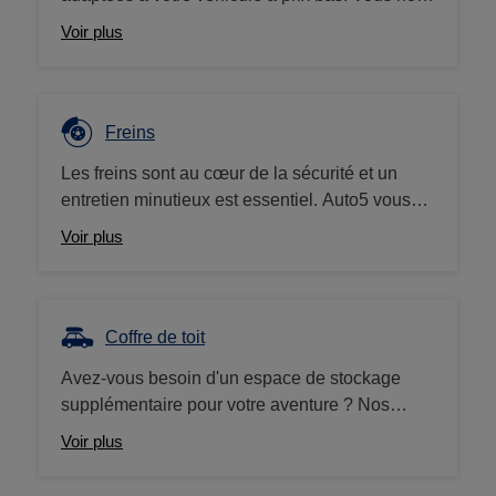
rapportez votre ancienne batterie ? Nous vous
Voir plus
offrons un bon d'achat de 10€.
Freins
Les freins sont au cœur de la sécurité et un
entretien minutieux est essentiel. Auto5 vous
propose une large gamme de plaquettes et
Voir plus
disques de frein, mais aussi liquide de frein,
pièces et nettoyants. Nous travaillons avec des
grandes marques (Brembo, Ferodo, etc.) à des
prix compétitifs.
Coffre de toit
Avez-vous besoin d'un espace de stockage
supplémentaire pour votre aventure ? Nos
coffres de toit (ou d'attelage) sont la solution
Voir plus
idéale ! Nous proposons une large gamme de
coffres de toit Thule, Norauto, Hapro... au