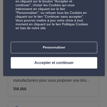
des disques de frein au changement du liquide
en cliquant sur le bouton "Accepter et
continuer", choisir les Cookies qui vous
de frein pour nous assurer votre sécurité au
intéressent en cliquant sur le lien
volant.
"Personnaliser", ou refuser tous les Cookies en
cliquant sur le lien "Continuer sans accepter".
Vous pourrez mettre à jour votre choix à tout
moment en cliquant sur le lien Politique Cookies
Les produits dans vos centres Auto 5
en bas de notre site.
Nos produits comprennent des accessoires de haute
qualité qui améliorent le confort, la sécurité et les
performances de votre voiture.
Personnaliser
Accepter et continuer
Pneus
Auto5 travaille avec de nombreux
manufacturiers pour vous proposer une très
large gamme de pneus adaptés à votre
Voir plus
véhicule. Pneus été, hiver, 4 saisons mais aussi
pneus 4x4 ou pour camionnettes ou camping-
car, nous sommes les spécialistes du